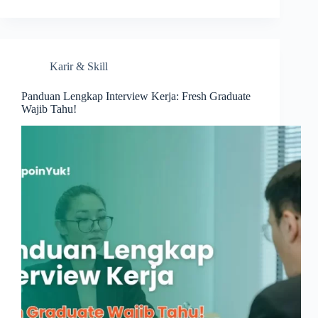
Menganggur
di
Indonesia,
Apa
yang
Karir & Skill
Bisa
Kita
Lakukan?
Panduan Lengkap Interview Kerja: Fresh Graduate
Wajib Tahu!