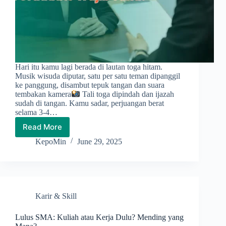
Hari itu kamu lagi berada di lautan toga hitam.
Musik wisuda diputar, satu per satu teman dipanggil
ke panggung, disambut tepuk tangan dan suara
tembakan kamera
Tali toga dipindah dan ijazah
sudah di tangan. Kamu sadar, perjuangan berat
selama 3-4…
Read More
Panduan
Lengkap
KepoMin
June 29, 2025
Interview
Kerja:
Fresh
Graduate
Wajib
Karir & Skill
Tahu!
Lulus SMA: Kuliah atau Kerja Dulu? Mending yang