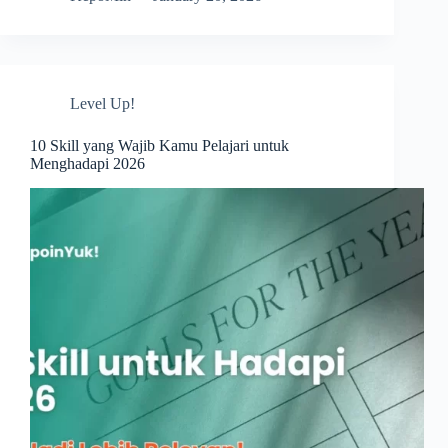
Terus,
Tapi
Hidup
Gitu-
Gitu
Level Up!
Aja?
Ini
Masalahnya
10 Skill yang Wajib Kamu Pelajari untuk
Menghadapi 2026