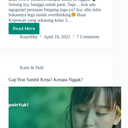
Senang iya, bangga sudah pasti. Tapi… kok ada
ngeganjel perasaan bingung juga ya? Iya, abis lulus
bukannya lega malah overthinking
Buat
Kepowan yang sekarang kelas 3…
Read More
Lulus
SMA:
KepoMin
April 10, 2025
7 Comments
Kuliah
atau
Kerja
Dulu?
Mending
Karir & Skill
yang
Mana?
Gap Year Sambil Kerja? Kenapa Nggak?