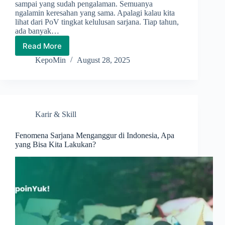
sampai yang sudah pengalaman. Semuanya
ngalamin keresahan yang sama. Apalagi kalau kita
lihat dari PoV tingkat kelulusan sarjana. Tiap tahun,
ada banyak…
Read More
Susah
Cari
KepoMin
August 28, 2025
Kerja?
Ini
Penyebab
dan
Solusi
Karir & Skill
Biar
Peluangmu
Makin
Fenomena Sarjana Menganggur di Indonesia, Apa
yang Bisa Kita Lakukan?
Besar!