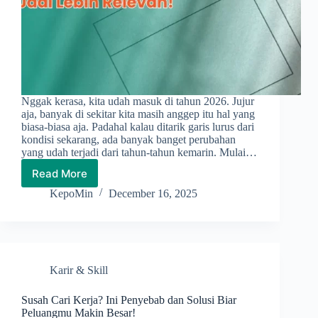
Nggak kerasa, kita udah masuk di tahun 2026. Jujur
aja, banyak di sekitar kita masih anggep itu hal yang
biasa-biasa aja. Padahal kalau ditarik garis lurus dari
kondisi sekarang, ada banyak banget perubahan
yang udah terjadi dari tahun-tahun kemarin. Mulai…
Read More
10
Skill
KepoMin
December 16, 2025
yang
Wajib
Kamu
Pelajari
untuk
Karir & Skill
Menghadapi
2026
Susah Cari Kerja? Ini Penyebab dan Solusi Biar
Peluangmu Makin Besar!